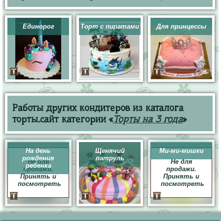
Единорог
Торт с пиратами
Для принцессы
Работы других кондитеров из каталога
торты.сайт категории «
Торты на 3 года
»
На день
Щенячий
Ми-ми-мишки
рождения
патруль
Не для
Не для
ребенка
продажи.
продажи.
Принять и
Принять и
посмотреть
посмотреть