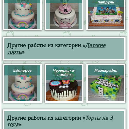
патруль
Другие работы из категории «
Детские
торты
»
Единорог
Черепашки-
Майнкрафт
ниндзя
Другие работы из категории «
Торты на 3
года
»