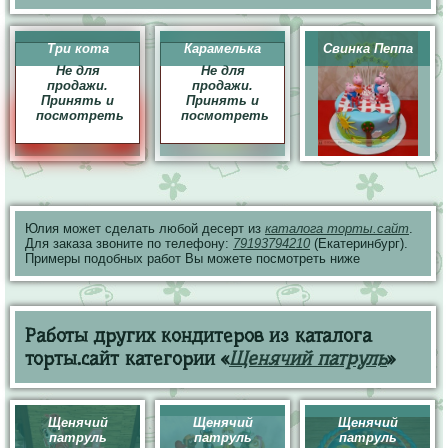
Три кота
Карамелька
Свинка Пеппа
Не для
Не для
продажи.
продажи.
Принять и
Принять и
посмотреть
посмотреть
Юлия может сделать любой десерт из
каталога торты.сайт
.
Для заказа звоните по телефону:
79193794210
(Екатеринбург).
Примеры подобных работ Вы можете посмотреть ниже
Работы других кондитеров из каталога
торты.сайт категории «
Щенячий патруль
»
Щенячий
Щенячий
Щенячий
патруль
патруль
патруль