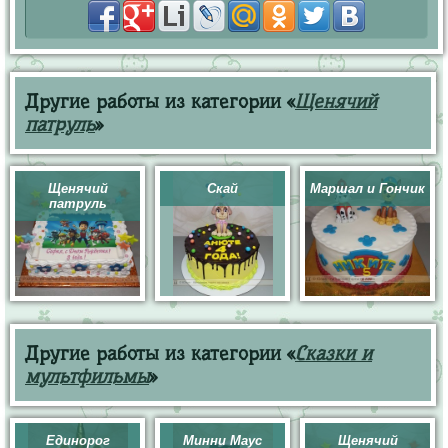
Другие работы из категории «
Щенячий
патруль
»
Щенячий
Скай
Маршал и Гончик
патруль
Другие работы из категории «
Сказки и
мультфильмы
»
Единорог
Минни Маус
Щенячий