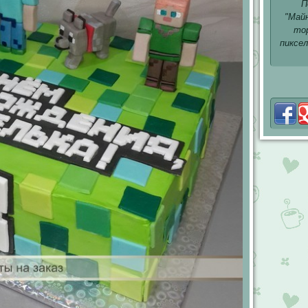
П
"Май
то
пиксел