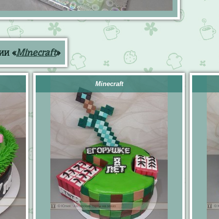
ии «
Minecraft
»
Minecraft