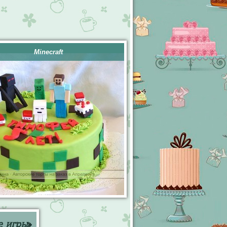
Minecraft
е игры
»