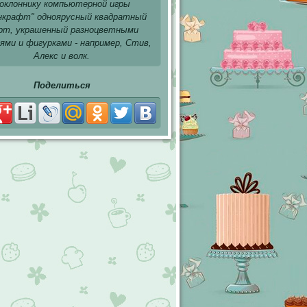
оклоннику компьютерной игры
нкрафт" одноярусный квадратный
рт, украшенный разноцветными
ями и фигурками - например, Стив,
Алекс и волк.
Поделиться