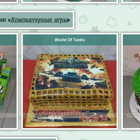
ии «
Компьютерные игры
»
World Of Tanks