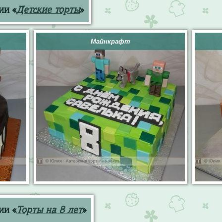
ии «
Детские торты
»
Майнкрафт
ии «
Торты на 8 лет
»