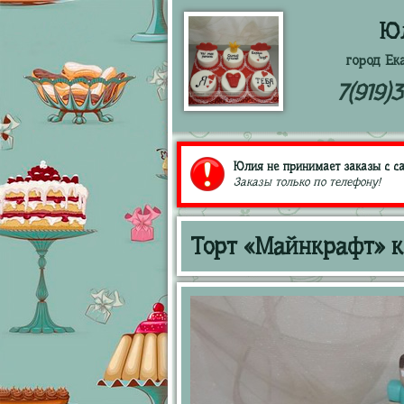
Ю
город Ек
7(919)
Юлия не принимает заказы с са
Заказы только по телефону!
Торт «Майнкрафт» к