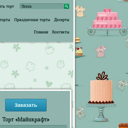
ать торт
торты
Праздничные торты
Десерты
Главная
Контакты
Заказать
Торт «Майнкрафт»