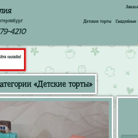
Заказ
лия
атеринбург
Детские торты
Свадебные 
379-4210
йта онлайн!
атегории «Детские торты»