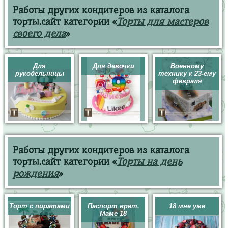
Работы других кондитеров из каталога
торты.сайт категории «
Торты для мастеров
своего дела
»
Для
Для девочки
Военному
рукодельницы
технику к 23-ему
февраля
Работы других кондитеров из каталога
торты.сайт категории «
Торты на день
рождения
»
Торт с пиратами
Паспорт врет.
18 мне уже
Маме 18