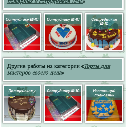
пожарных и сотрудников МЧС
»
Сотруднику МЧС
Сотруднику МЧС
Сотрудникам
МЧС
Другие работы из категории «
Торты для
мастеров своего дела
»
Полицейскому
Сотруднику МЧС
Настоящий
полковник