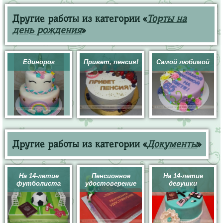
Другие работы из категории «
Торты на
день рождения
»
Единорог
Привет, пенсия!
Самой любимой
Другие работы из категории «
Документы
»
На 14-летие
Пенсионное
На 14-летие
футболиста
удостоверение
девушки