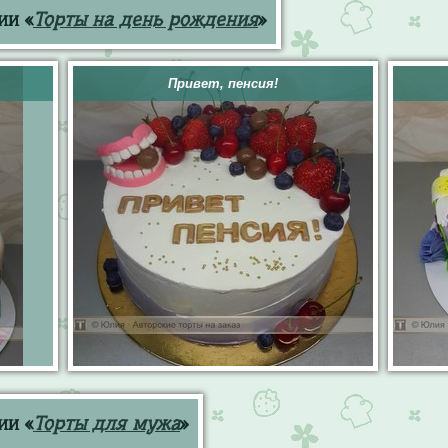
ии «
Торты на день рождения
»
Привет, пенсия!
ии «
Торты для мужа
»