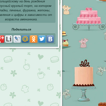
олицейскому на день рождения
русный круглый торт, на котором
ладки, печенье, фуражка, жетоны,
авления и цифры в зависимости от
возраста именинника.
Поделиться