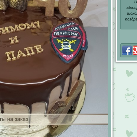
П
одноя
шоко
поздр