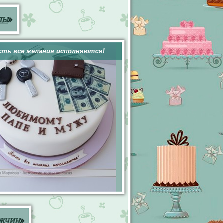
пы
»
сть все желания исполняются!
жчин
»