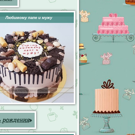
Любимому папе и мужу
ь рождения
»