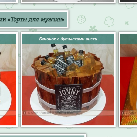
ии «
Торты для мужчин
»
Бочонок с бутылками виски