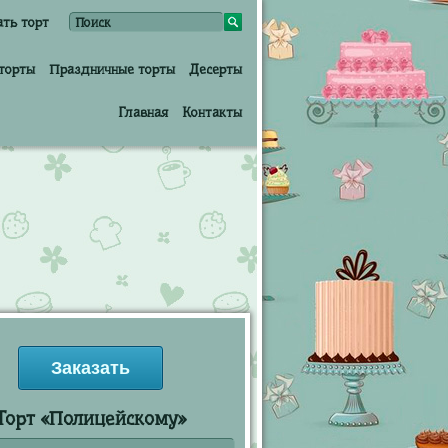
ать торт
торты
Праздничные торты
Десерты
Главная
Контакты
Заказать
Торт «Полицейскому»