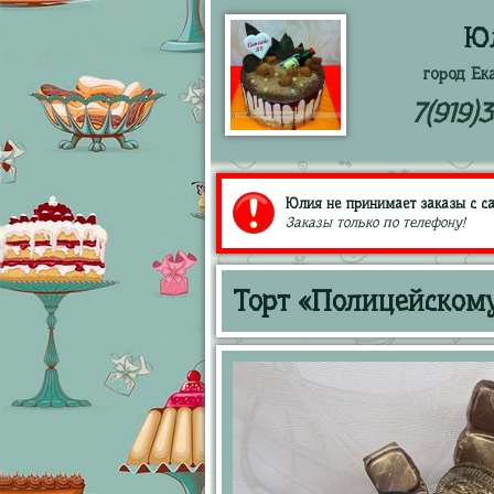
Ю
город Ек
7(919)
Юлия не принимает заказы с са
Заказы только по телефону!
Торт «Полицейскому