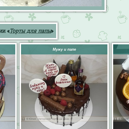
ии «
Торты для папы
»
Мужу и папе