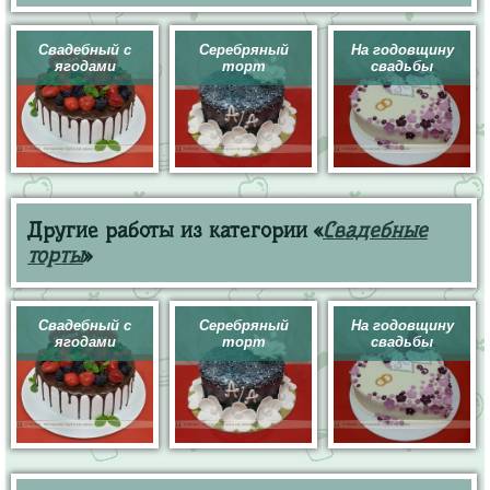
Свадебный с
Серебряный
На годовщину
ягодами
торт
свадьбы
Другие работы из категории «
Свадебные
торты
»
Свадебный с
Серебряный
На годовщину
ягодами
торт
свадьбы