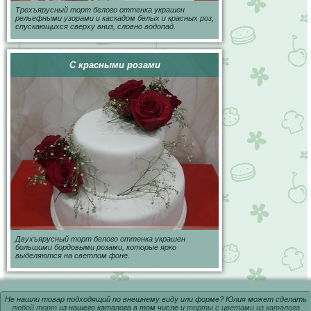
Трехъярусный торт белого оттенка украшен
рельефными узорами и каскадом белых и красных роз,
спускающихся сверху вниз, словно водопад.
С красными розами
Двухъярусный торт белого оттенка украшен
большими бордовыми розами, которые ярко
выделяются на светлом фоне.
Не нашли товар подходящий по внешнему виду или форме? Юлия может сделать
любой торт
из нашего каталога в том числе и
торты с цветами из каталога