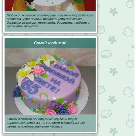
Любимой мамочке одноярусный круглый торт белого
оттенка, украшенный шоколадными потеками,
большим цветком, меренгами, бусинами, ягодами и
кусочками фруктов.
Самой любимой
Самой любимой одноярусный круглый торт
сиреневого оттенка, на котором разнообразные
цветы и поздравительная надпись.