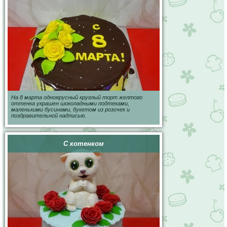
На 8 марта одноярусный круглый торт желтого
оттенка украшен шоколадными подтеками,
маленькими бусинами, букетом из розочек и
поздравительной надписью.
С котенком