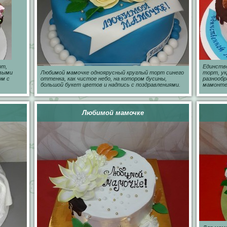
рт,
Единстве
овыми
Любимой мамочке одноярусный круглый торт синего
торт, у
ом с
оттенка, как чистое небо, на котором бусины,
разнообр
большой букет цветов и надпись с поздравлениями.
мамонте
Любимой мамочке