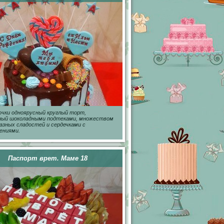
чки одноярусный круглый торт,
ный шоколадными подтеками, множеством
азных сладостей и сердечками с
ениями.
Паспорт врет. Маме 18