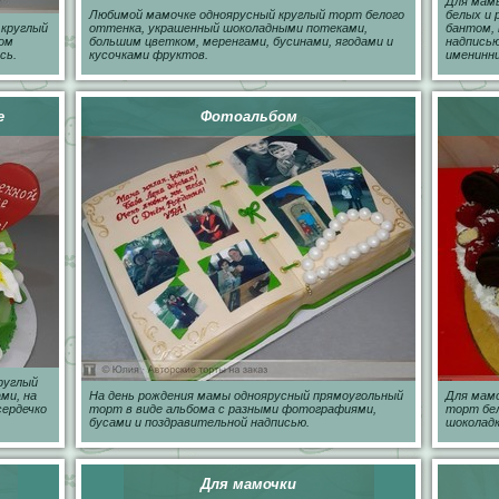
Для мамы
Любимой мамочке одноярусный круглый торт белого
белых и 
 круглый
оттенка, украшенный шоколадными потеками,
бантом, 
ром
большим цветком, меренгами, бусинами, ягодами и
надписью
сь.
кусочками фруктов.
именинн
е
Фотоальбом
руглый
ми, на
На день рождения мамы одноярусный прямоугольный
Для мамо
сердечко
торт в виде альбома с разными фотографиями,
торт бел
бусами и поздравительной надписью.
шоколадк
Для мамочки