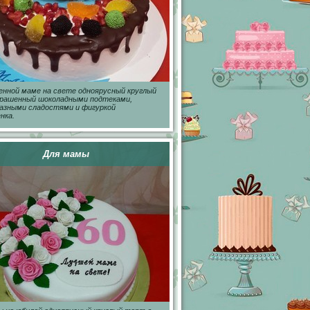
нной маме на свете одноярусный круглый
крашенный шоколадными подтеками,
азными сладостями и фигуркой
нка.
Для мамы