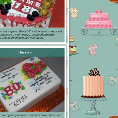
спорт врет. Маме 18" в один ярус и круглый,
 цветными подтеками, разнообразными
 и соответствующей надписью.
Письмо
сный прямоугольный торт белого оттенка в