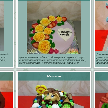
альной
Для мамо
орчит
Для мамочки на юбилей одноярусный круглый торт
украшен
елье,
сиреневого оттенка, украшенный ягодами клубники,
разнообр
желтыми розами и поздравительной надписью.
поздравл
Мамочке