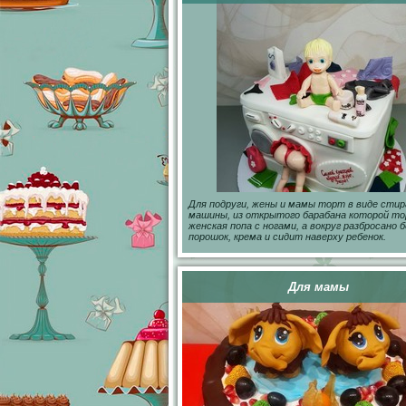
Для подруги, жены и мамы торт в виде стир
машины, из открытого барабана которой т
женская попа с ногами, а вокруг разбросано б
порошок, крема и сидит наверху ребенок.
Для мамы