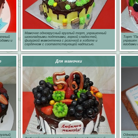
Мамочке одноярусный круглый торт, украшенный
шенный
шоколадными подтеками, горкой сладостей,
Торт "Па
одами и
фигуркой мамонтенка с розочкой в хоботе и
украшен
сердечком с соответствующей надписью.
ягодами
е
Для мамочки
руглый
Однояру