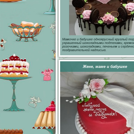
Мамочке и бабушке одноярусный круглый то
украшенный шоколадными подтеками, крем
розочками, шоколадками, печеньем и сердечк
поздравительной надписью.
Жене, маме и бабушке