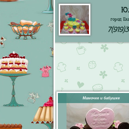
Ю
город Ек
7(919)
Мамочке и бабушке