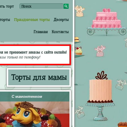
ать торт
торты
Праздничные торты
Десерты
Главная
Контакты
я не принимает заказы с сайта онлайн!
азы только по телефону!
Торты для мамы
С мамонтенком