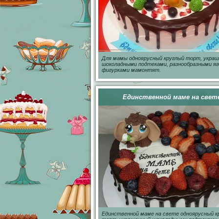
Для мамы одноярусный круглый торт, укра
шоколадными подтеками, разнообразными яг
фигурками мамонтят.
Единственной маме на свет
Единственной маме на свете одноярусный к