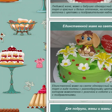
Любимой жене, маме и бабушке одноярусный
торт в красных и белых оттенках, на кото
веточка с цветами и поздравительная надпи
Единственной маме на свет
Единственной маме на свете одноярусный к
торт в виде поляны с разнообразными цвета
котором мамонтенок с розочкой в хоботе и 
с поздравлениями.
Для подруги, жены и мамы