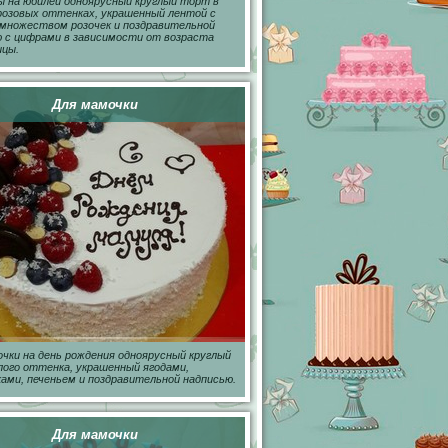
 на юбилей одноярусный круглый торт в
розовых оттенках, украшенный лентой с
множеством розочек и поздравительной
 с цифрами в зависимости от возраста
ицы.
Для мамочки
чки на день рождения одноярусный круглый
ого оттенка, украшенный ягодами,
ами, печеньем и поздравительной надписью.
Для мамочки