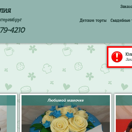
Заказ
лия
атеринбург
Детские торты
Свадебные 
379-4210
Юли
Зак
Любимой мамочке