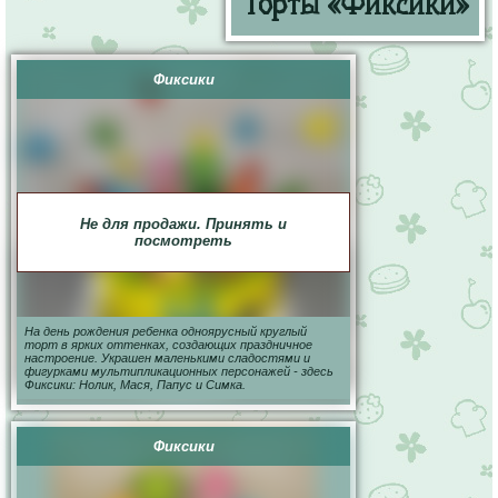
Торты «Фиксики»
Фиксики
Не для продажи. Принять и
посмотреть
На день рождения ребенка одноярусный круглый
торт в ярких оттенках, создающих праздничное
настроение. Украшен маленькими сладостями и
фигурками мультипликационных персонажей - здесь
Фиксики: Нолик, Мася, Папус и Симка.
Фиксики