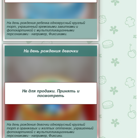
На день рождения ребенка одноярусный круглый
торт, украшенный кремовыми завитками и
фотокартинкой с мультипликационными
персонажами - например, Фиксиками.
На день рождения девочки
Не для продажи. Принять и
посмотреть
На день рождения девочки одноярусный круглый
торт в оранжевых и желтых оттенках, украшенный
фотокартинкой с мультипликационными
персонажами - например, Фиксики.