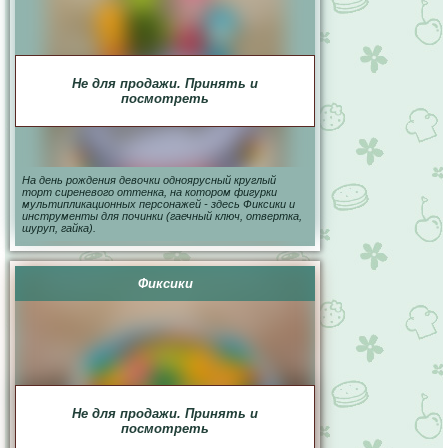
Не для продажи. Принять и
посмотреть
На день рождения девочки одноярусный круглый
торт сиреневого оттенка, на котором фигурки
мультипликационных персонажей - здесь Фиксики и
инструменты для починки (гаечный ключ, отвертка,
шуруп, гайка).
Фиксики
Не для продажи. Принять и
посмотреть